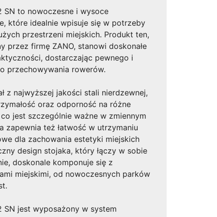
2 SN to nowoczesne i wysoce
e, które idealnie wpisuje się w potrzeby
użych przestrzeni miejskich. Produkt ten,
y przez firmę ZANO, stanowi doskonałe
raktyczności, dostarczając pewnego i
do przechowywania rowerów.
 z najwyższej jakości stali nierdzewnej,
rzymałość oraz odporność na różne
 co jest szczególnie ważne w zmiennym
na zapewnia też łatwość w utrzymaniu
zowe dla zachowania estetyki miejskich
czny design stojaka, który łączy w sobie
inie, doskonale komponuje się z
zami miejskimi, od nowoczesnych parków
t.
2 SN jest wyposażony w system