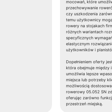
mocowań, które umożliwi
przechowywanie rowerów
czy uszkodzenia zarówno
temu użytkownicy mogą 
rowery na stojakach fir
różnych wariantach ro
specyficznych wymagań 
elastycznym rozwiązan
użytkowników i planistó
Dopełnieniem oferty jes
która obejmuje między 
umożliwia lepsze wpaso
miejsca lub potrzeby kl
możliwością dostosowan
rowerowy 05.052 SN zde
oferując zarówno funkcj
przestrzeń miejską.