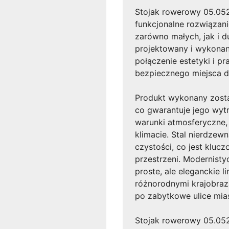
Stojak rowerowy 05.05
funkcjonalne rozwiązani
zarówno małych, jak i d
projektowany i wykonan
połączenie estetyki i p
bezpiecznego miejsca 
Produkt wykonany został
co gwarantuje jego wyt
warunki atmosferyczne,
klimacie. Stal nierdzew
czystości, co jest kluc
przestrzeni. Modernisty
proste, ale eleganckie l
różnorodnymi krajobra
po zabytkowe ulice mias
Stojak rowerowy 05.05