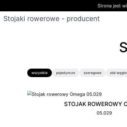
Strona jest 
Stojaki rowerowe - producent
wszystkie
pojedyncze
szeregowe
stal węgl
STOJAK ROWEROWY 
05.029