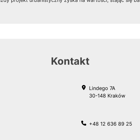
żdy projekt urbanistyczny zyska na wartości, stając się ba
Kontakt
Lindego 7A
30-148 Kraków
+48 12 636 89 25