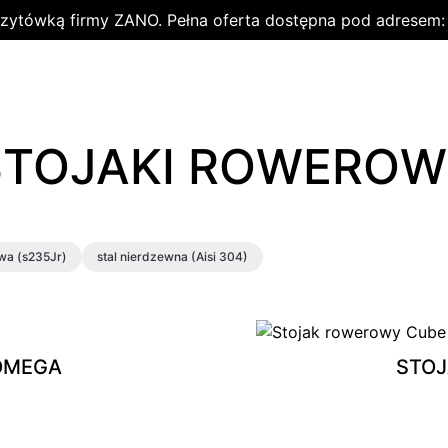
wizytówką firmy ZANO. Pełna oferta dostępna pod adresem
STOJAKI ROWEROW
owa (s235Jr)
stal nierdzewna (Aisi 304)
OMEGA
STO