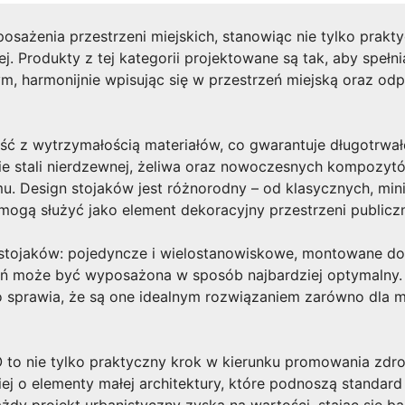
sażenia przestrzeni miejskich, stanowiąc nie tylko prakt
kiej. Produkty z tej kategorii projektowane są tak, aby sp
ym, harmonijnie wpisując się w przestrzeń miejską oraz o
ć z wytrzymałością materiałów, co gwarantuje długotrwa
e stali nierdzewnej, żeliwa oraz nowoczesnych kompozyt
. Design stojaków jest różnorodny – od klasycznych, mini
mogą służyć jako element dekoracyjny przestrzeni publiczn
stojaków: pojedyncze i wielostanowiskowe, montowane d
eń może być wyposażona w sposób najbardziej optymalny. 
 sprawia, że są one idealnym rozwiązaniem zarówno dla ma
to nie tylko praktyczny krok w kierunku promowania zdrow
ej o elementy małej architektury, które podnoszą standar