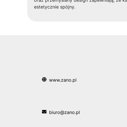
oraz przemyślany design zapewniają, że ka
estetycznie spójny.
www.zano.pl
biuro@zano.pl