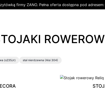
wizytówką firmy ZANO. Pełna oferta dostępna pod adresem
STOJAKI ROWEROW
owa (s235Jr)
stal nierdzewna (Aisi 304)
ECORA
STOJ