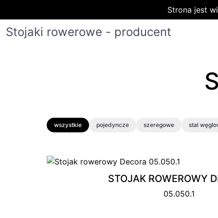
Strona jest 
Stojaki rowerowe - producent
wszystkie
pojedyncze
szeregowe
stal węgl
STOJAK ROWEROWY D
05.050.1