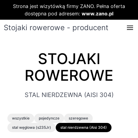
Strona jest wizytówką firmy ZANO. Pełna oferta
dostępna pod adresem:
www.zano.pl
Stojaki rowerowe - producent
STOJAKI
ROWEROWE
STAL NIERDZEWNA (AISI 304)
wszystkie
pojedyncze
szeregowe
stal węglowa (s235Jr)
stal nierdzewna (Aisi 304)