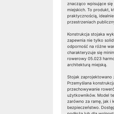
znacząco wpisujące się
miejskich. To produkt, 
praktycznością, idealni
przestrzeniach publiczn
Konstrukcja stojaka wyko
zapewnia nie tylko solid
odporność na różne war
charakteryzuje się mini
rowerowy 05.023 harmon
architekturą miejską.
Stojak zaprojektowano 
Przemyślana konstrukcja
przechowywanie rowerów
użytkowników. Model t
zarówno za ramę, jak i 
bezpieczeństwo. Dostę
podłoża lub dla wolnost