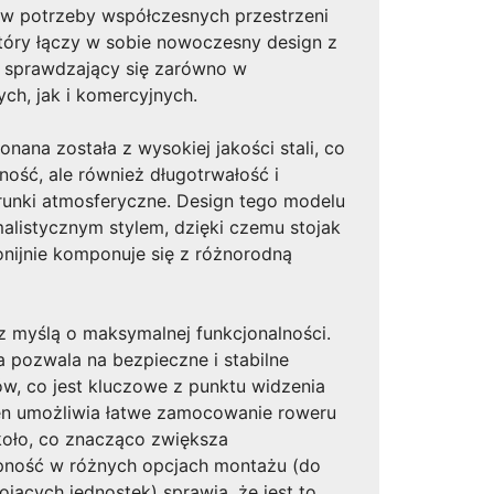
 w potrzeby współczesnych przestrzeni
który łączy w sobie nowoczesny design z
e sprawdzający się zarówno w
ych, jak i komercyjnych.
nana została z wysokiej jakości stali, co
ność, ale również długotrwałość i
unki atmosferyczne. Design tego modelu
malistycznym stylem, dzięki czemu stojak
ijnie komponuje się z różnorodną
z myślą o maksymalnej funkcjonalności.
 pozwala na bezpieczne i stabilne
, co jest kluczowe z punktu widzenia
en umożliwia łatwe zamocowanie roweru
koło, co znacząco zwiększa
pność w różnych opcjach montażu (do
ojących jednostek) sprawia, że jest to