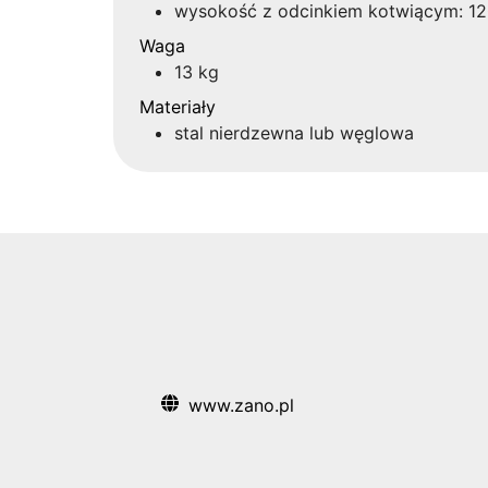
wysokość z odcinkiem kotwiącym: 1
Waga
13 kg
Materiały
stal nierdzewna lub węglowa
www.zano.pl